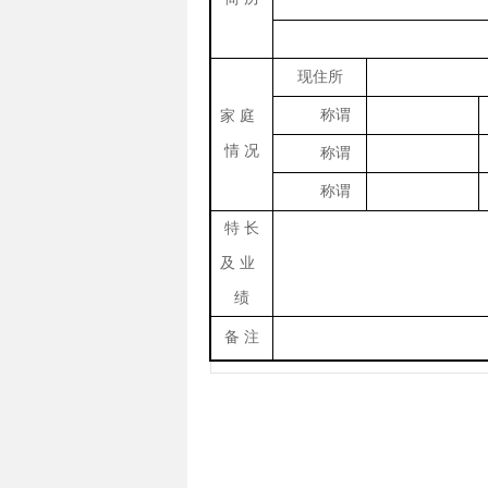
现住所
称谓
家 庭
情 况
称谓
称谓
特 长
及 业
绩
备 注