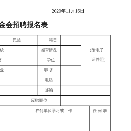
2020年11月16日
金会招聘报名表
民族
籍贯
貌
婚育情况
（附电子
证件照）
历
学位
业
职 务
电话
邮编
应聘职位
在何单位学习或工作
任 何 职