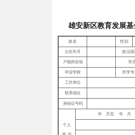
雄安新区教育发展基
姓名
性别
出生年月
政治面
户籍所在地
学
毕业学校
所学专
工作单位
联系地址
身份证号码
年 月至 年 月
个人
简 历