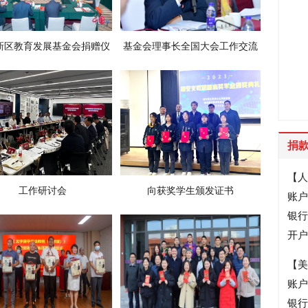
新区教育发展基金会捐赠仪
基金会理事长全国大会工作交流
暨专家企业家座谈会举行
发言
捐
【人
工作研讨会
向获奖学生颁发证书
账户
银行账
开户
【美
账户
银行账