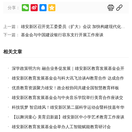






分享：
上一篇：
雄安新区召开党工委委员（扩大）会议 加快构建现代化教育体系
下一篇：
基金会与中国建设银行容东支行开展工作座谈
相关文章
深学政策明方向 融合业务促发展｜雄安新区教育发展基金会开
展政治理论与业务融合专题学习
雄安新区教育发展基金会与科大讯飞洽谈AI教育合作 达成合作
共识
优质教育资源聚力雄安！政企校协同共建全国智慧教育样板
雄安新区教育发展基金会与中央音乐学院举行美育合作座谈交
流
科技筑梦 智启雄风！雄安新区第二届科学运动会暨科技嘉年华
圆满落幕
【以舞润童心 美育启新篇】雄安新区中小学艺术教育工作座谈
会暨中央民族大学舞蹈学院杨敏舞蹈工作室正式揭牌成立
雄安新区教育发展基金会举办人工智能赋能教育研讨会