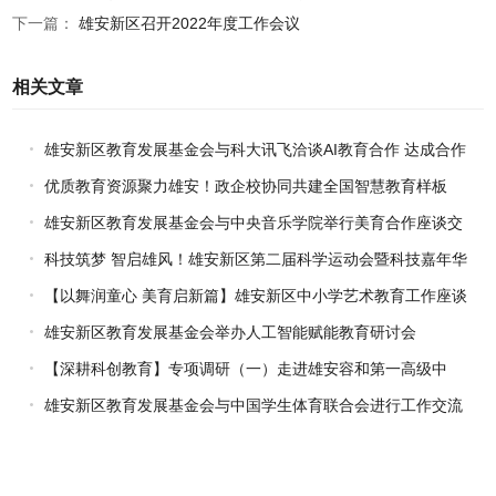
下一篇：
雄安新区召开2022年度工作会议
相关文章
雄安新区教育发展基金会与科大讯飞洽谈AI教育合作 达成合作
共识
优质教育资源聚力雄安！政企校协同共建全国智慧教育样板
雄安新区教育发展基金会与中央音乐学院举行美育合作座谈交
流
科技筑梦 智启雄风！雄安新区第二届科学运动会暨科技嘉年华
圆满落幕
【以舞润童心 美育启新篇】雄安新区中小学艺术教育工作座谈
会暨中央民族大学舞蹈学院杨敏舞蹈工作室正式揭牌成立
雄安新区教育发展基金会举办人工智能赋能教育研讨会
【深耕科创教育】专项调研（一）走进雄安容和第一高级中
学，助推学校科学教育提质升级
雄安新区教育发展基金会与中国学生体育联合会进行工作交流